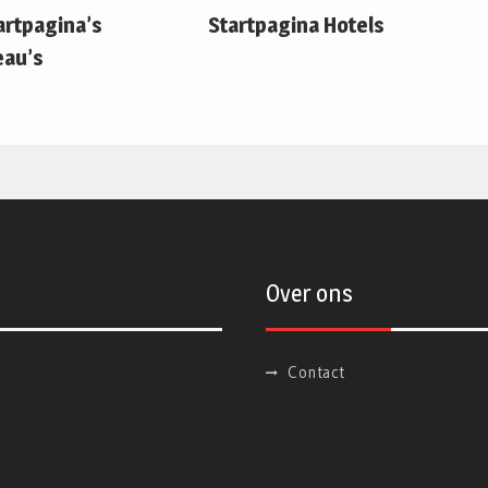
artpagina’s
Startpagina Hotels
eau’s
Over ons
Contact