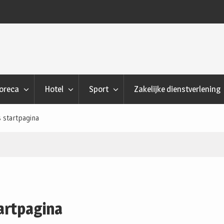
e gaat het transport van motoren, campers en
Wat verbruik
drijfswagens in zijn werk?
oreca
Hotel
Sport
Zakelijke dienstverlening
 startpagina
artpagina