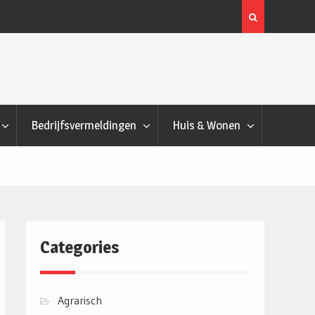
t een combi-steamer eigenlijk?
Bevindingen onderzoek
Bedrijfsvermeldingen
Huis & Wonen
Categories
Agrarisch